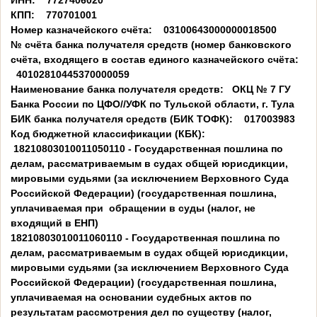
ИНН: 7727406020
КПП: 770701001
Номер казначейского счёта: 03100643000000018500
№ счёта банка получателя средств (номер банковского
счёта, входящего в состав единого казначейского счёта:
40102810445370000059
Наименование банка получателя средств: ОКЦ № 7 ГУ
Банка России по ЦФО//УФК по Тульской области, г. Тула
БИК банка получателя средств (БИК ТОФК): 017003983
Код бюджетной классификации (КБК):
18210803010011050110 - Государственная пошлина по
делам, рассматриваемым в судах общей юрисдикции,
мировыми судьями (за исключением Верховного Суда
Российской Федерации) (государственная пошлина,
уплачиваемая при обращении в суды (налог, не
входящий в ЕНП)
18210803010011060110 - Государственная пошлина по
делам, рассматриваемым в судах общей юрисдикции,
мировыми судьями (за исключением Верховного Суда
Российской Федерации) (государственная пошлина,
уплачиваемая на основании судебных актов по
результатам рассмотрения дел по существу (налог,