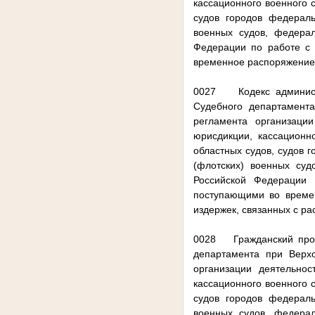
кассационного военного с
судов городов федераль
военных судов, федерал
Федерации по работе с 
временное распоряжение
0027 Кодекс админист
Судебного департамент
регламента организаци
юрисдикции, кассационно
областных судов, судов 
(флотских) военных суд
Российской Федерации 
поступающими во време
издержек, связанных с р
0028 Гражданский проц
департамента при Верх
организации деятельно
кассационного военного с
судов городов федераль
военных судов, федерал