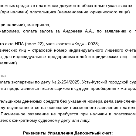
ежных средств в платежном документе обязательно указываются:
о (при наличии) плательщика (наименование юридического лица)
при наличии), материала;
например, оплата залога за Андреева А.А., по заявлению о 
го акта НПА (поле 22), указывается «Код» - 0028;
зических лиц – страховой номер индивидуального лицевого счё
а, для индивидуальных предпринимателей и юридических лиц – 
наличии)
ежа:
лата экспертизы по делу № 2-254/2025, Усть-Кутский городской суд
нта представляется плательщиком в суд для приобщения к матер
тельщиком денежных средств без указания номера дела зачисление
елу осуществляется на основании письменного заявления платель
Письменное заявление не требуется при наличии в платежно
теж к конкретному судебному делу или лицу.
Реквизиты Управления Депозитный счет: