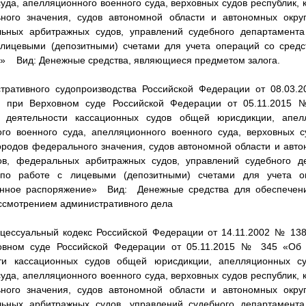
уда, апелляционного военного суда, верховных судов республик, 
ного значения, судов автономной области и автономных округ
ьных арбитражных судов, управлений судебного департамента
лицевыми (депозитными) счетами для учета операций со сред
» Вид: Денежные средства, являющиеся предметом залога.
ративного судопроизводства Российской Федерации от 08.0
а при Верховном суде Российской Федерации от 05.11.2015
и деятельности кассационных судов общей юрисдикции, апе
го военного суда, апелляционного военного суда, верховных с
городов федерального значения, судов автономной области и авто
ов, федеральных арбитражных судов, управлений судебного д
по работе с лицевыми (депозитными) счетами для учета о
нное распоряжение» Вид: Денежные средства для обеспечен
ассмотрением административного дела
ессуальный кодекс Российской Федерации от 14.11.2002 № 1
овном суде Российской Федерации от 05.11.2015 № 345 «Об 
сти кассационных судов общей юрисдикции, апелляционных с
уда, апелляционного военного суда, верховных судов республик, 
ного значения, судов автономной области и автономных округ
ьных арбитражных судов, управлений судебного департамента