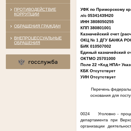
ПРОТИВОДЕЙСТВИЕ
УФК по Приморскому кр
КОРРУПЦИИ
л/с 05341439420
ИНН 3808050255
ОБРАЩЕНИЯ ГРАЖДАН
КПП 380801001
Казначейский счет (рас
ВНЕПРОЦЕССУАЛЬНЫЕ
ОКЦ № 1 ДГУ БАНКА РОС
ОБРАЩЕНИЯ
БИК 010507002
Единый казначейский сч
ОКТМО 25701000
Поле 22 «Код НПА» Ука
КБК Отсутствует
УИН Отсутствует
Перечень федеральн
основания для пост
0024 Уголовно - проце
департамента при Верх
организации деятельно