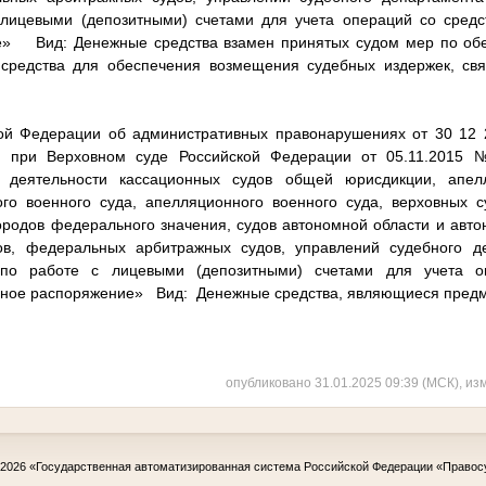
лицевыми (депозитными) счетами для учета операций со сред
» Вид: Денежные средства взамен принятых судом мер по обе
 средства для обеспечения возмещения судебных издержек, св
й Федерации об административных правонарушениях от 30 1
а при Верховном суде Российской Федерации от 05.11.2015
и деятельности кассационных судов общей юрисдикции, апе
го военного суда, апелляционного военного суда, верховных с
городов федерального значения, судов автономной области и авто
ов, федеральных арбитражных судов, управлений судебного д
по работе с лицевыми (депозитными) счетами для учета о
ное распоряжение» Вид: Денежные средства, являющиеся предм
опубликовано 31.01.2025 09:39 (МСК), из
-2026
«Государственная автоматизированная система Российской Федерации «Правос