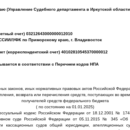
аю (Управление Судебного
департамента в Иркутской области
четный счет) 03212643000000012010
СИИ//УФК по Приморскому краю, г. Владивосток
ет (корреспондентский счет) 40102810545370000012
зывается в соответствии с Перечнем кодов НПА
ых законов, иных нормативных правовых актов Российской Феде
упления, возврата или перечисления средств, поступающих во вре
получателей средств федерального бюджета
( по состоянию на 01.01.2025)
ссуальный кодекс Российском Федерации от 18.12.2001 № 1
овном суде Российской Федерации от 05.11.2015 № 345 «Об 
сти кассационных судов общей юрисдикции, апелляционных с