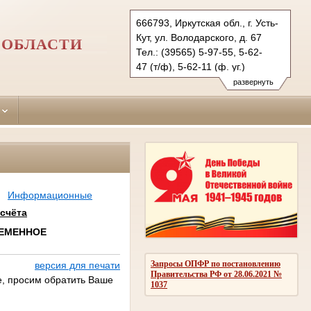
666793, Иркутская обл., г. Усть-
Кут, ул. Володарского, д. 67
 ОБЛАСТИ
Тел.: (39565) 5-97-55, 5-62-
47 (т/ф), 5-62-11 (ф. уг.)
ust-kutsky.irk@sudrf.ru
развернуть
Информационные
счёта
РЕМЕННОЕ
Запросы ОПФР по постановлению
версия для печати
Правительства РФ от 28.06.2021 №
 просим обратить Ваше
1037