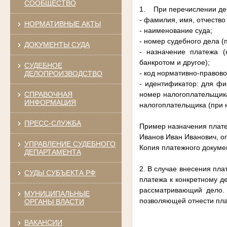
СООБЩЕСТВО
1. При перечислении ден
- фамилия, имя, отчеств
НОРМАТИВНЫЕ АКТЫ
- наименование суда;
- номер судебного дела (
ДОКУМЕНТЫ СУДА
- назначение платежа (
банкротом и другое);
СУДЕБНОЕ
- код нормативно-правово
ДЕЛОПРОИЗВОДСТВО
- идентификатор: для фи
СПРАВОЧНАЯ
номер налогоплательщик
ИНФОРМАЦИЯ
налогоплательщика (при 
ПРЕСС-СЛУЖБА
Пример назначения плат
Иванов Иван Иванович, оп
УПРАВЛЕНИЕ СУДЕБНОГО
Копия платежного докуме
ДЕПАРТАМЕНТА
2. В случае внесения пла
СУДЫ СУБЪЕКТА РФ
платежа к конкретному д
рассматривающий дело. 
МУНИЦИПАЛЬНЫЕ
позволяющей отнести пла
ОРГАНЫ ВЛАСТИ
ВАКАНСИИ