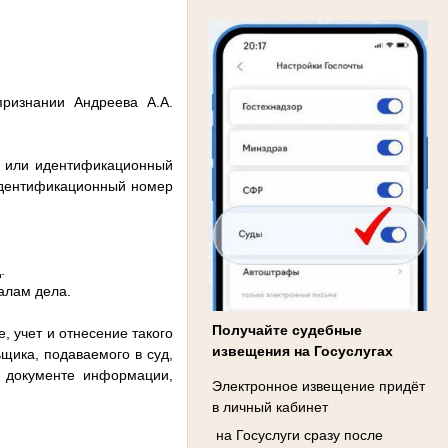
признании Андреева А.А.
та или идентификационный
идентификационный номер
.
иалам дела.
Получайте судебные
, учет и отнесение такого
извещения на Госуслугах
щика, подаваемого в суд,
м документе информации,
Электронное извещение придёт
в личный кабинет
на Госуслуги сразу после