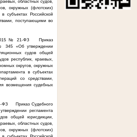
краевых, областных судов,
ов, окружных (флотских)
 в субъектах Российской
ствами, поступающими во
3.2015 № 21-ФЗ Приказ
 № 345 «Об утверждении
лляционных судов общей
удов республик, краевых,
номных округов, окружных
епартамента в субъектах
пераций со средствами,
ия возмещения судебных
38-ФЗ Приказ Судебного
утверждении регламента
удов общей юрисдикции,
краевых, областных судов,
ов, окружных (флотских)
 в субъектах Российской