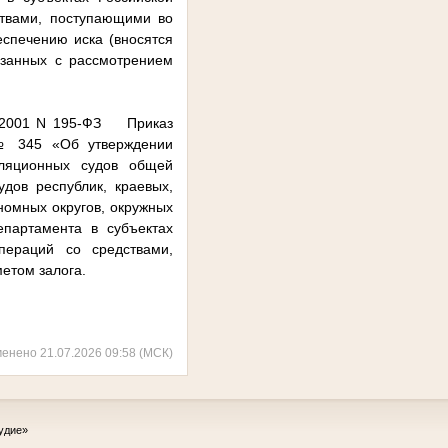
ствами, поступающими во
спечению иска (вносятся
язанных с рассмотрением
2 2001 N 195-ФЗ Приказ
 № 345 «Об утверждении
лляционных судов общей
удов республик, краевых,
номных округов, окружных
епартамента в субъектах
пераций со средствами,
етом залога.
менено 21.07.2026 09:58 (МСК)
удие»