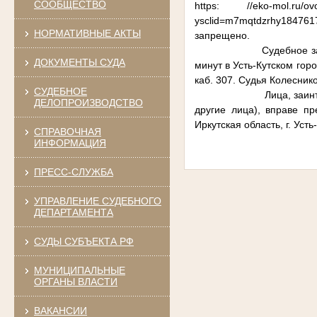
СООБЩЕСТВО
https: //eko-mol.ru/ovosch
ysclid=m7mqtdzrhy1847
НОРМАТИВНЫЕ АКТЫ
запрещено.
Судебное заседание п
ДОКУМЕНТЫ СУДА
минут в Усть-Кутском горо
каб. 307. Судья Колеснико
СУДЕБНОЕ
Лица, заинтересованн
ДЕЛОПРОИЗВОДСТВО
другие лица), вправе пр
Иркутская область, г. Уст
СПРАВОЧНАЯ
ИНФОРМАЦИЯ
ПРЕСС-СЛУЖБА
УПРАВЛЕНИЕ СУДЕБНОГО
ДЕПАРТАМЕНТА
СУДЫ СУБЪЕКТА РФ
МУНИЦИПАЛЬНЫЕ
ОРГАНЫ ВЛАСТИ
ВАКАНСИИ