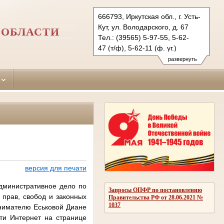
666793, Иркутская обл., г. Усть-
Кут, ул. Володарского, д. 67
 ОБЛАСТИ
Тел.: (39565) 5-97-55, 5-62-
47 (т/ф), 5-62-11 (ф. уг.)
ust-kutsky.irk@sudrf.ru
развернуть
версия для печати
министративное дело по
Запросы ОПФР по постановлению
 прав, свобод и законных
Правительства РФ от 28.06.2021 №
1037
инимателю Еськовой Диане
ти Интернет на странице