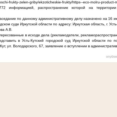
i-frukty-zelen-griby/ekzoticheskie-frukty/https--eco-molru-product-m
61772 информацией, распространение которой на территори
о данному административному делу назначено на 16 июня 2
дском суде Иркутской области по адресу: Иркутская область, г. Усть-
ва А.В.
ые в исходе дела (рекламодатели, рекламораспространите
едставить в Усть-Кутский городской суд Иркутской области по п
ь-Кут, ул. Володарского, 67, заявление о вступлении в администрати
опубли