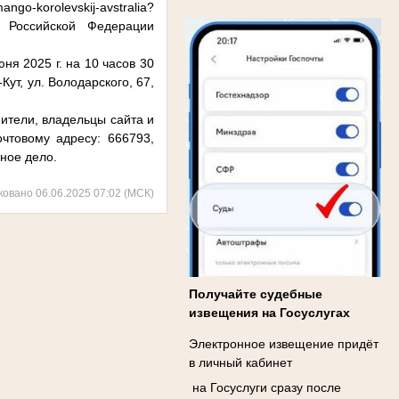
ango-korolevskij-avstralia?
и Российской Федерации
025 г. на 10 часов 30
Кут, ул. Володарского, 67,
ли, владельцы сайта и
очтовому адресу: 666793,
вное дело.
ковано 06.06.2025 07:02 (МСК)
Получайте судебные
извещения на Госуслугах
Электронное извещение придёт
в личный кабинет
на Госуслуги сразу после