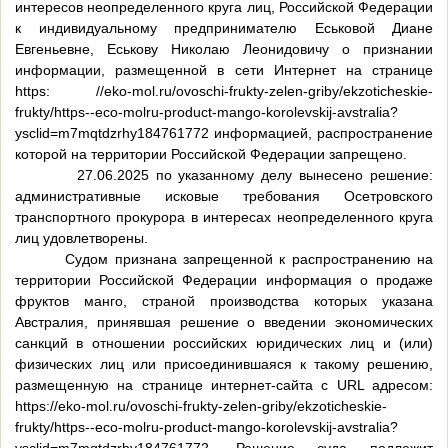
интересов неопределенного круга лиц, Российской Федерации
к индивидуальному предпринимателю Еськовой Диане
Евгеньевне, Еськову Николаю Леонидовичу о признании
информации, размещенной в сети Интернет на странице
https: //eko-mol.ru/ovoschi-frukty-zelen-griby/ekzoticheskie-
frukty/https--eco-molru-product-mango-korolevskij-avstralia?
ysclid=m7mqtdzrhy184761772 информацией, распространение
которой на территории Российской Федерации запрещено.
27.06.2025 по указанному делу вынесено решение:
административные исковые требования Осетровского
транспортного прокурора в интересах неопределенного круга
лиц удовлетворены.
Судом признана запрещенной к распространению на
территории Российской Федерации информация о продаже
фруктов манго, страной производства которых указана
Австралия, принявшая решение о введении экономических
санкций в отношении российских юридических лиц и (или)
физических лиц или присоединившаяся к такому решению,
размещенную на странице интернет-сайта с URL адресом:
https://eko-mol.ru/ovoschi-frukty-zelen-griby/ekzoticheskie-
frukty/https--eco-molru-product-mango-korolevskij-avstralia?