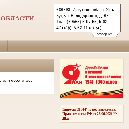
666793, Иркутская обл., г. Усть-
Кут, ул. Володарского, д. 67
 ОБЛАСТИ
Тел.: (39565) 5-97-55, 5-62-
47 (т/ф), 5-62-11 (ф. уг.)
ust-kutsky.irk@sudrf.ru
развернуть
е или обратитесь
Запросы ОПФР по постановлению
Правительства РФ от 28.06.2021 №
1037